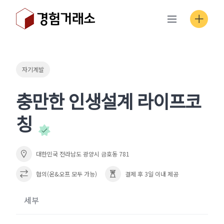
Skip
to
content
자기계발
충만한 인생설계 라이프코
칭
대한민국 전라남도 광양시 금호동 781
협의(온&오프 모두 가능)
결제 후 3일 이내 제공
세부