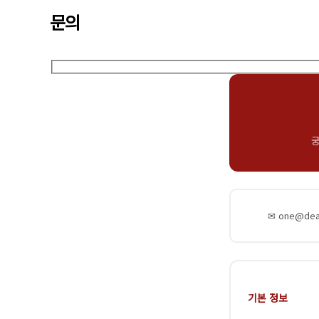
문의
궁
✉ one@dea
기본 정보