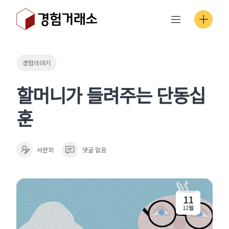
Skip
to
content
경험이야기
할머니가 들려주는 단동십
훈
서란희
댓글 없음
11
12월