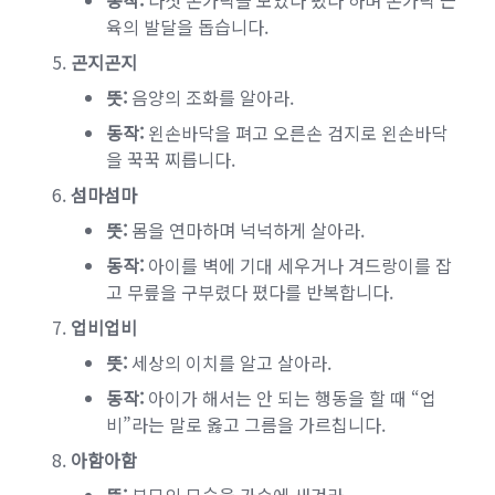
동작:
다섯 손가락을 모았다 폈다 하며 손가락 근
육의 발달을 돕습니다.
곤지곤지
뜻:
음양의 조화를 알아라.
동작:
왼손바닥을 펴고 오른손 검지로 왼손바닥
을 꾹꾹 찌릅니다.
섬마섬마
뜻:
몸을 연마하며 넉넉하게 살아라.
동작:
아이를 벽에 기대 세우거나 겨드랑이를 잡
고 무릎을 구부렸다 폈다를 반복합니다.
업비업비
뜻:
세상의 이치를 알고 살아라.
동작:
아이가 해서는 안 되는 행동을 할 때 “업
비”라는 말로 옳고 그름을 가르칩니다.
아함아함