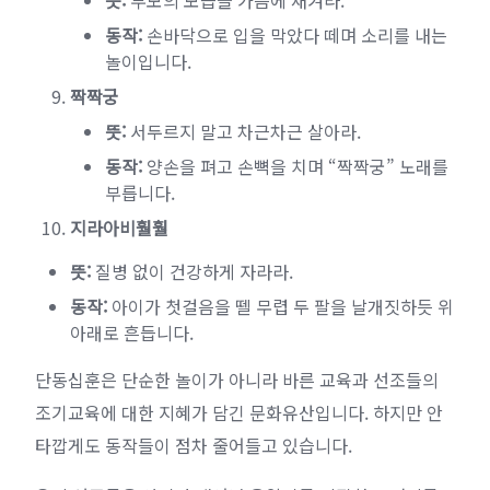
뜻:
부모의 모습을 가슴에 새겨라.
동작:
손바닥으로 입을 막았다 떼며 소리를 내는
놀이입니다.
짝짝궁
뜻:
서두르지 말고 차근차근 살아라.
동작:
양손을 펴고 손뼉을 치며 “짝짝궁” 노래를
부릅니다.
지라아비훨훨
뜻:
질병 없이 건강하게 자라라.
동작:
아이가 첫걸음을 뗄 무렵 두 팔을 날개짓하듯 위
아래로 흔듭니다.
단동십훈은 단순한 놀이가 아니라 바른 교육과 선조들의
조기교육에 대한 지혜가 담긴 문화유산입니다. 하지만 안
타깝게도 동작들이 점차 줄어들고 있습니다.